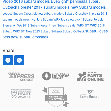
Video
2016 subaru models
EyeSight
peninsula subaru
Outback
Forester
2017 subaru models
new Subaru models
Legacy
Subaru
Crosstrek
new subaru models
Subaru Crosstrek
Impreza
2018
subaru models
new inventory
Subaru WRX
top safety pick+
Subaru Forester
Bremerton WA
2019 Subaru Ascent
new Subaru dealer
WRX STI
WRX
2018
subaru loves
Subaru WRX STI
New
2023 Subaru Solterra
Subaru Outback
pets
new subaru crosstrek
Share